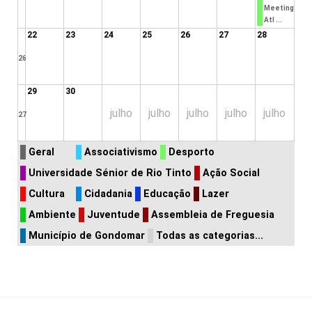
Meeting
Atl ...
22
23
24
25
26
27
28
26
29
30
julho
julho
julho
julho
julho
27
Geral
Associativismo
Desporto
Universidade Sénior de Rio Tinto
Ação Social
Cultura
Cidadania
Educação
Lazer
Ambiente
Juventude
Assembleia de Freguesia
Município de Gondomar
Todas as categorias...