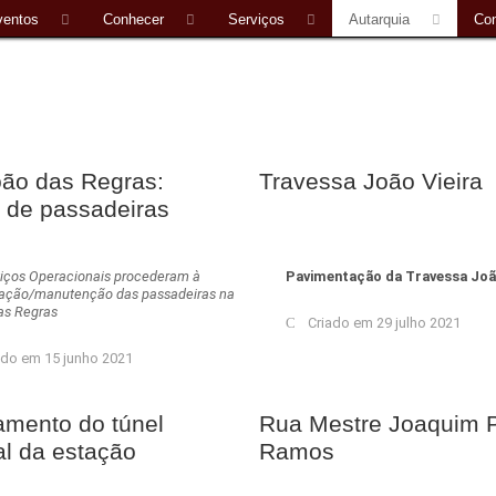
ventos
Conhecer
Serviços
Autarquia
Con
ão das Regras:
Travessa João Vieira
a de passadeiras
viços Operacionais procederam à
Pavimentação da Travessa João
ação/manutenção das passadeiras na
as Regras
Criado em 29 julho 2021
ado em 15 junho 2021
mento do túnel
Rua Mestre Joaquim P
l da estação
Ramos