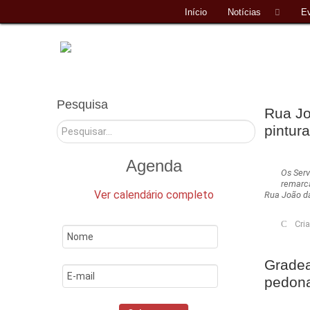
Início
Notícias
E
Pesquisa
Rua Jo
Pesquisar
pintur
Agenda
Os Ser
remarc
Ver calendário completo
Rua João d
Cri
Gradea
pedona