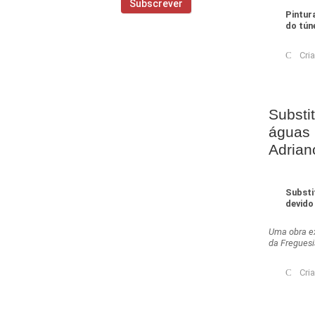
Pintur
do tún
Cri
Substi
águas 
Adrian
Substi
devido
Uma obra ex
da Freguesi
Cri