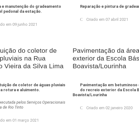
a e manutenção do gradeamento
Reparação e pintura de grade
el pedonal da estação.
Criado em 07 abril 2021
ado em 09 junho 2021
tuição do coletor de
Pavimentação da áre
pluviais na Rua
exterior da Escola Bá
o Vieira da Silva Lima
Boavista/Lourinha
tuição de coletor de águas pluviais
Pavimentação em betuminoso 
 a rotura e aluimento.
do recreio exterior da Escola 
Boavista/Lourinha
ecutada pelos Serviços Operacionais
a de Rio Tinto
Criado em 02 janeiro 2020
ado em 01 março 2021