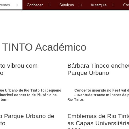
ventos
Conhecer
Serviços
Autarquia
Con
 TINTO Académico
nto vibrou com
Bárbara Tinoco enche
io
Parque Urbano
ue Urbano de Rio Tinto foi pequeno
Concerto inserido no Festival 
 incrível concerto de Plutónio na
Juventude trouxe milhares de 
ntem.
Rio Tinto.
o Parque Urbano de
Emblemas de Rio Tint
nto
as Capas Universitári