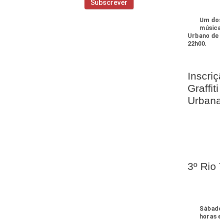
Um dos
música
Urbano de 
22h00.
Inscri
Graffi
Urban
3º Rio
Sábado
horas 