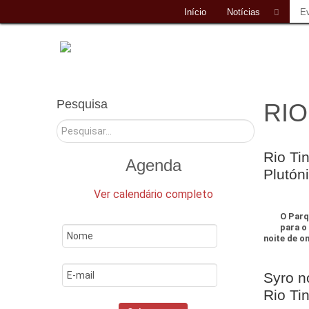
Início
Notícias
E
Pesquisa
RIO
Pesquisar
Rio Ti
Agenda
Plutón
Ver calendário completo
O Parq
para o
noite de o
Syro n
Rio Ti